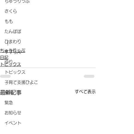
ちゅうりっぷ
さくら
もも
たんぽぽ
ひまわり
！
ちゅうりっぷ
すずらん
日記
ゆり
トピックス
トピックス
子育て支援ひよこ
すべて表示
最新記事
食育
緊急
お知らせ
イベント