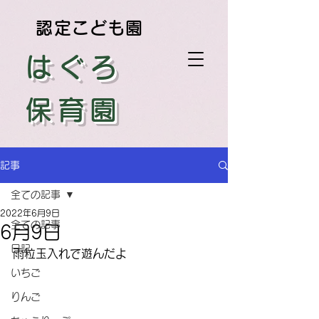
認定こども園
はぐろ
保育園
記事
全ての記事
2022年6月9日
全ての記事
6月9日
日記
雨粒玉入れで遊んだよ
いちご
りんご