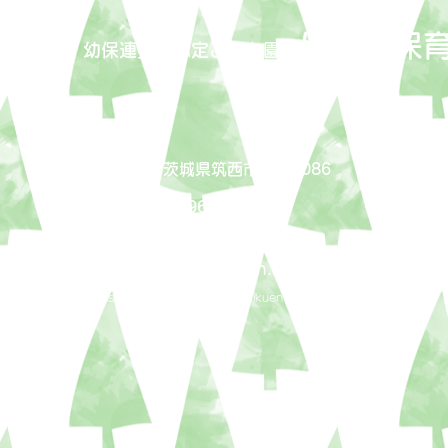
はぐろ保
福祉会
​幼保連携型認定こども園
〒308-0051 茨城県筑西市岡芹2086
ＴＥＬ：0296-24-9131
ＦＡＸ：0296-24-9361
mail
shisen@vesta.ocn.ne.jp
copyright©2021 ShisenFukushikai HaguroHoikuen all rights reserved.