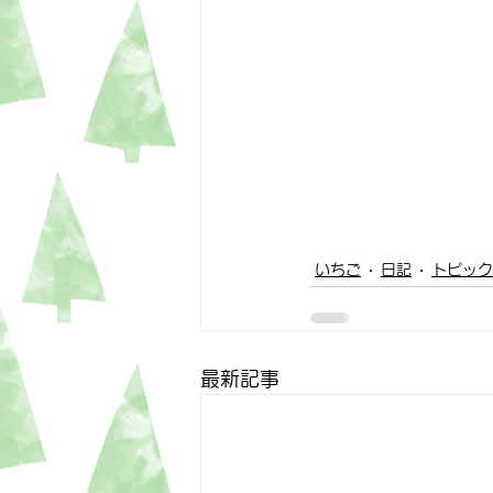
いちご
日記
トピック
最新記事