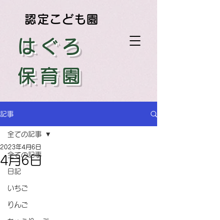
認定こども園
はぐろ
保育園
記事
全ての記事
2023年4月6日
全ての記事
4月6日
日記
いちご
りんご