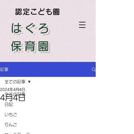
認定こども園
はぐろ
保育園
記事
全ての記事
2024年4月4日
全ての記事
4月4日
日記
いちご
りんご