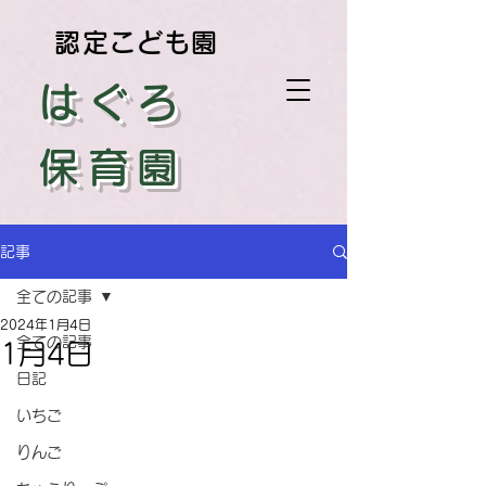
認定こども園
はぐろ
保育園
記事
全ての記事
2024年1月4日
全ての記事
1月4日
日記
いちご
りんご