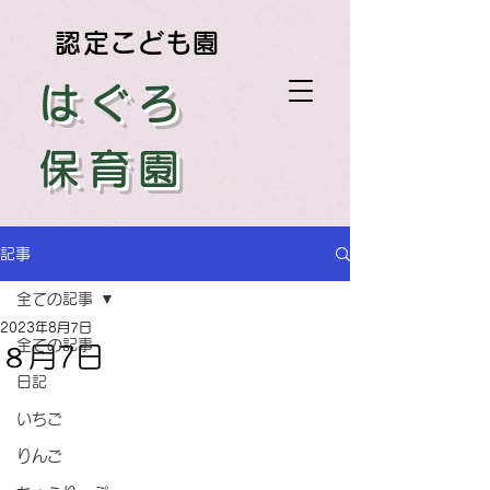
認定こども園
はぐろ
保育園
記事
全ての記事
2023年8月7日
全ての記事
８月7日
日記
いちご
りんご