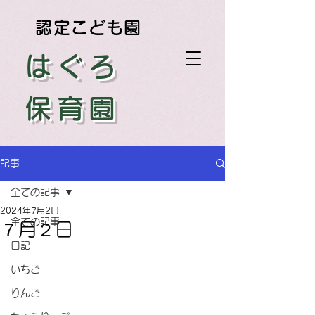
認定こども園
はぐろ
保育園
記事
全ての記事
2024年7月2日
全ての記事
７月２日
日記
いちご
りんご