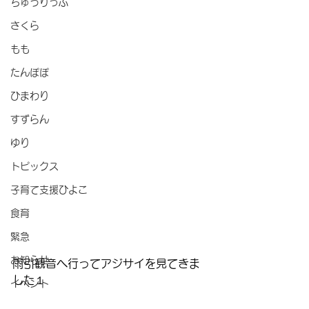
ちゅうりっぷ
さくら
もも
たんぽぽ
ひまわり
すずらん
ゆり
トピックス
子育て支援ひよこ
食育
緊急
お知らせ
雨引観音へ行ってアジサイを見てきま
した１
イベント