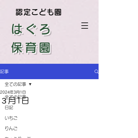
認定こども園
はぐろ
保育園
記事
全ての記事
2024年3月1日
全ての記事
３月1日
日記
いちご
りんご