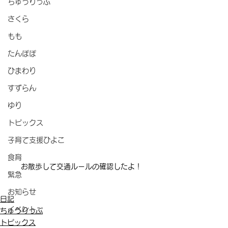
ちゅうりっぷ
さくら
もも
たんぽぽ
ひまわり
すずらん
ゆり
トピックス
子育て支援ひよこ
食育
お散歩して交通ルールの確認したよ！
緊急
お知らせ
日記
イベント
ちゅうりっぷ
トピックス