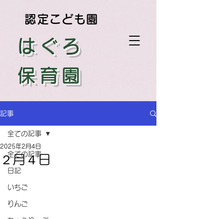
認定こども園
はぐろ
保育園
記事
全ての記事
2025年2月4日
全ての記事
２月４日
日記
いちご
りんご