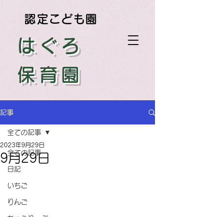
認定こども園
はぐろ
保育園
記事
全ての記事
2023年9月29日
全ての記事
9月29日
日記
いちご
りんご