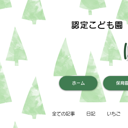
認定こども園
ホーム
保育
全ての記事
日記
いちご