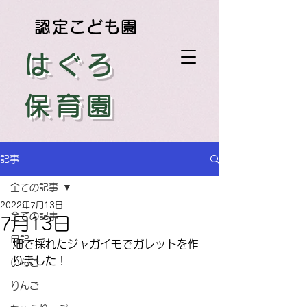
認定こども園
はぐろ
保育園
記事
全ての記事
2022年7月13日
全ての記事
7月13日
日記
畑で採れたジャガイモでガレットを作
りました！
いちご
りんご