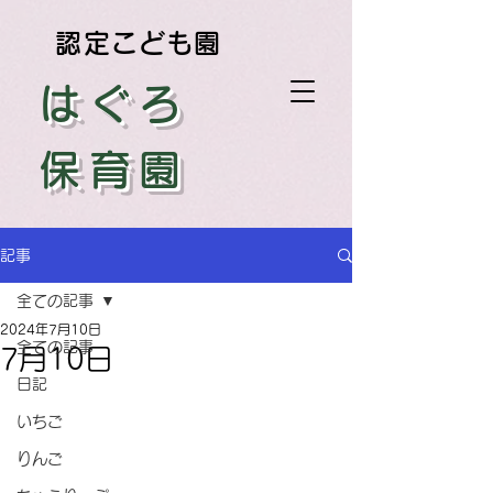
認定こども園
はぐろ
保育園
記事
全ての記事
2024年7月10日
全ての記事
7月10日
日記
いちご
りんご