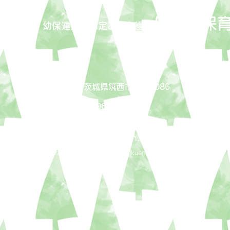
はぐろ保
福祉会
​幼保連携型認定こども園
〒308-0051 茨城県筑西市岡芹2086
ＴＥＬ：0296-24-9131
ＦＡＸ：0296-24-9361
mail
shisen@vesta.ocn.ne.jp
copyright©2021 ShisenFukushikai HaguroHoikuen all rights reserved.