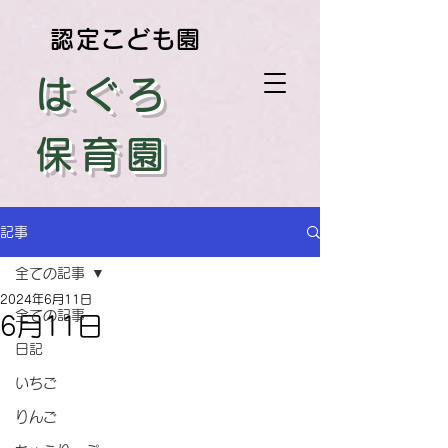
認定こども園
はぐろ
保育園
記事
全ての記事
2024年6月11日
全ての記事
6月11日
日記
いちご
りんご