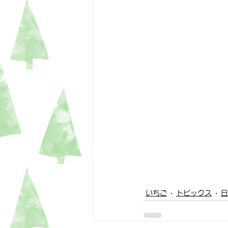
いちご
トピックス
日