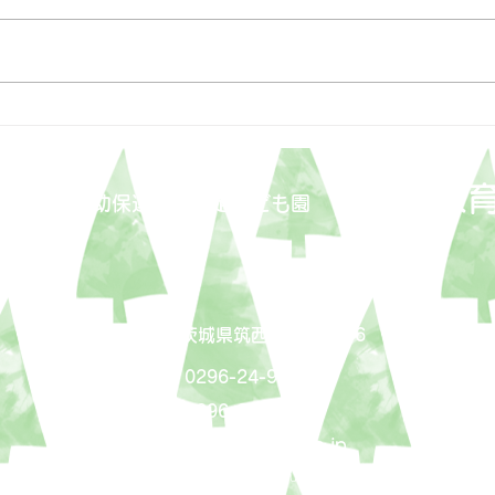
3月31日
3月
はぐろ保
福祉会
​幼保連携型認定こども園
〒308-0051 茨城県筑西市岡芹2086
ＴＥＬ：0296-24-9131
ＦＡＸ：0296-24-9361
mail
shisen@vesta.ocn.ne.jp
copyright©2021 ShisenFukushikai HaguroHoikuen all rights reserved.