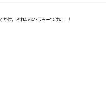
クス
子育て支援ひよこ
食育
緊急
お知らせ
でかけ。きれいなバラみーつけた！！