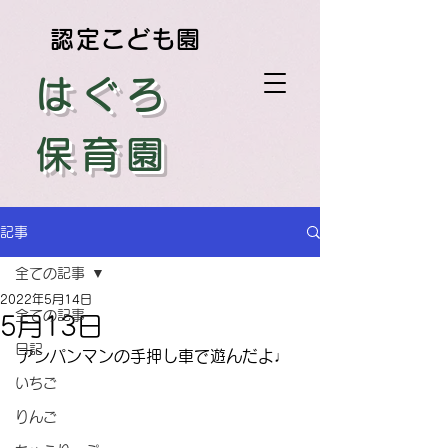
認定こども園
はぐろ
保育園
記事
全ての記事
2022年5月14日
全ての記事
5月13日
日記
アンパンマンの手押し車で遊んだよ♩
いちご
りんご