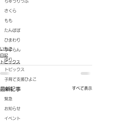
ちゅうりっぷ
さくら
もも
たんぽぽ
ひまわり
いちご
すずらん
日記
ゆり
トピックス
トピックス
子育て支援ひよこ
すべて表示
最新記事
食育
緊急
お知らせ
イベント