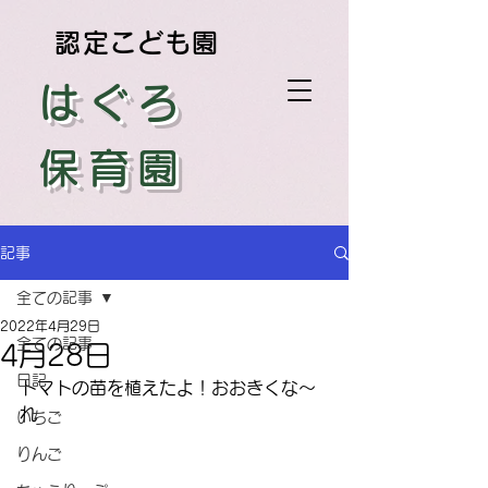
認定こども園
はぐろ
保育園
記事
全ての記事
2022年4月29日
全ての記事
4月28日
日記
トマトの苗を植えたよ！おおきくな～
れ
いちご
りんご