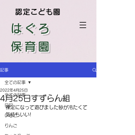
認定こども園
はぐろ
保育園
記事
全ての記事
2022年4月25日
全ての記事
4月25日すずらん組
日記
裸足になって遊びました砂が冷たくて
気持ちいい!
いちご
りんご