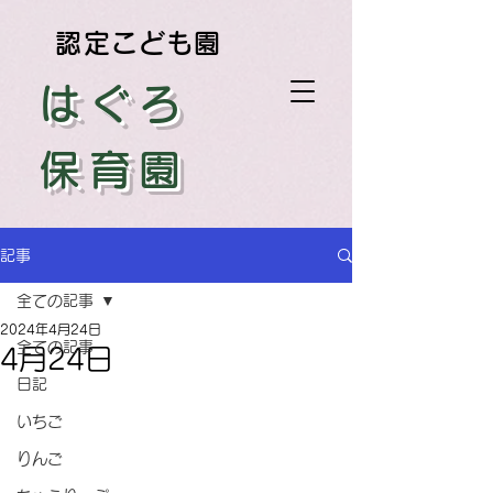
認定こども園
はぐろ
保育園
記事
全ての記事
2024年4月24日
全ての記事
4月24日
日記
いちご
りんご