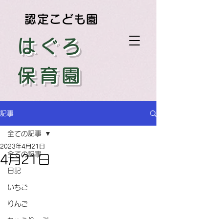
認定こども園
はぐろ
保育園
記事
全ての記事
2023年4月21日
全ての記事
4月21日
日記
いちご
りんご