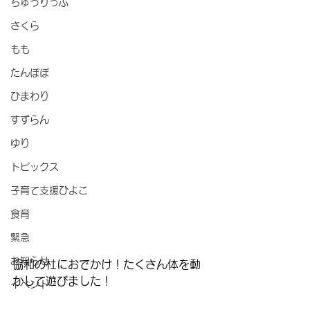
ちゅうりっぷ
さくら
もも
たんぽぽ
ひまわり
すずらん
ゆり
トピックス
子育て支援ひよこ
食育
緊急
お知らせ
協和の杜におでかけ！たくさん体を動
かして遊びました！
イベント