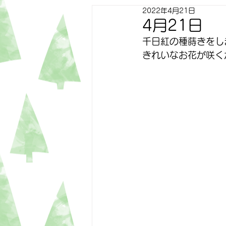
2022年4月21日
すずらん
ゆり
トピッ
4月21日
千日紅の種蒔きをし
きれいなお花が咲く