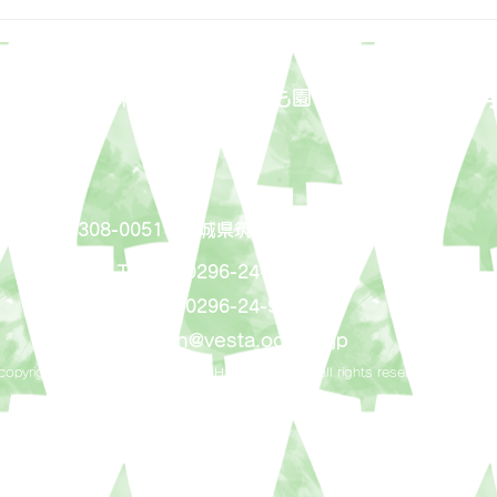
はぐろ保
福祉会
​幼保連携型認定こども園
〒308-0051 茨城県筑西市岡芹2086
ＴＥＬ：0296-24-9131
ＦＡＸ：0296-24-9361
mail
shisen@vesta.ocn.ne.jp
copyright©2021 ShisenFukushikai HaguroHoikuen all rights reserved.