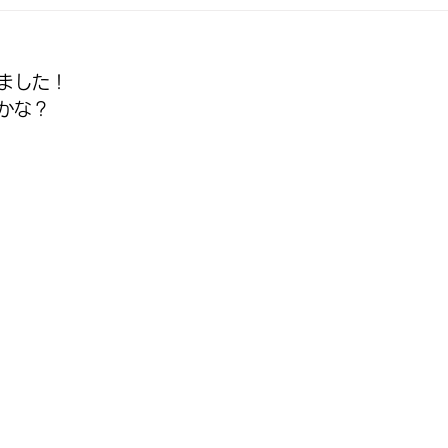
クス
子育て支援ひよこ
食育
緊急
お知らせ
ました！
かな？