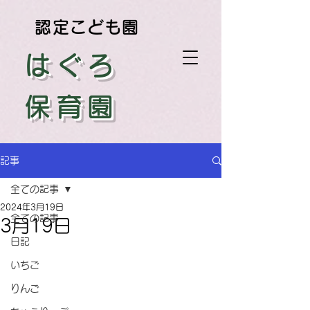
認定こども園
はぐろ
保育園
記事
全ての記事
2024年3月19日
全ての記事
3月19日
日記
いちご
りんご