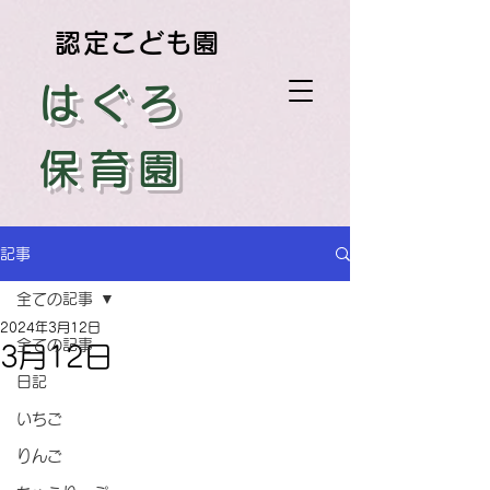
認定こども園
はぐろ
保育園
記事
全ての記事
2024年3月12日
全ての記事
3月12日
日記
いちご
りんご