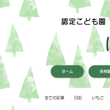
認定こども園
ホーム
保育
全ての記事
日記
いちご