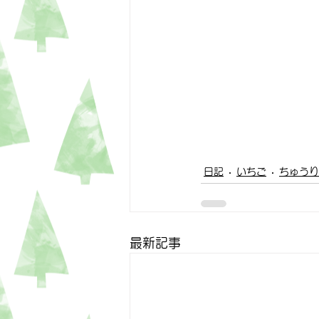
日記
いちご
ちゅうり
最新記事