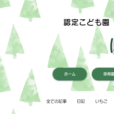
認定こども園
ホーム
保育
全ての記事
日記
いちご