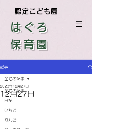
認定こども園
はぐろ
保育園
記事
全ての記事
2023年12月27日
全ての記事
12月27日
日記
いちご
りんご