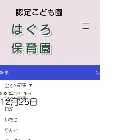
認定こども園
はぐろ
保育園
記事
全ての記事
2023年12月25日
全ての記事
12月25日
日記
いちご
りんご