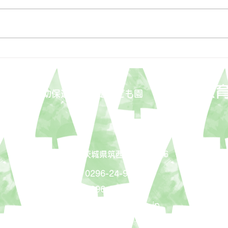
3月31日
3月
はぐろ保
福祉会
​幼保連携型認定こども園
〒308-0051 茨城県筑西市岡芹2086
ＴＥＬ：0296-24-9131
ＦＡＸ：0296-24-9361
mail
shisen@vesta.ocn.ne.jp
copyright©2021 ShisenFukushikai HaguroHoikuen all rights reserved.