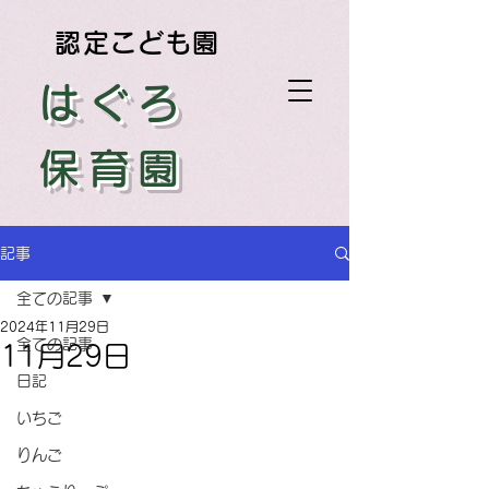
認定こども園
はぐろ
保育園
記事
全ての記事
2024年11月29日
全ての記事
11月29日
日記
いちご
りんご