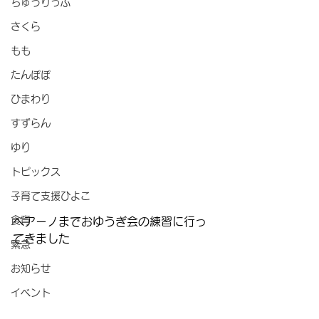
ちゅうりっぷ
さくら
もも
たんぽぽ
ひまわり
すずらん
ゆり
トピックス
子育て支援ひよこ
食育
ペアーノまでおゆうぎ会の練習に行っ
てきました
緊急
お知らせ
イベント