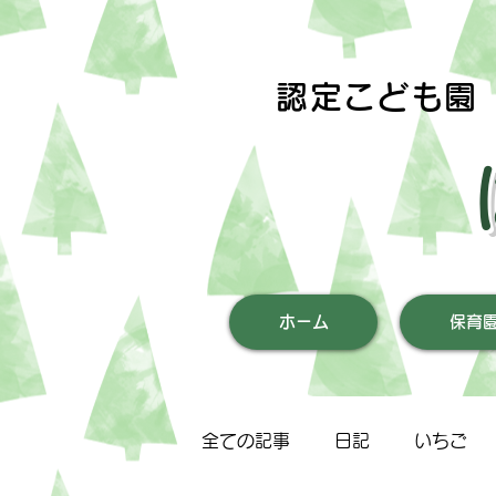
認定こども園
ホーム
保育
全ての記事
日記
いちご