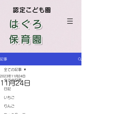
認定こども園
はぐろ
保育園
記事
全ての記事
2023年11月24日
全ての記事
11月24日
日記
いちご
りんご