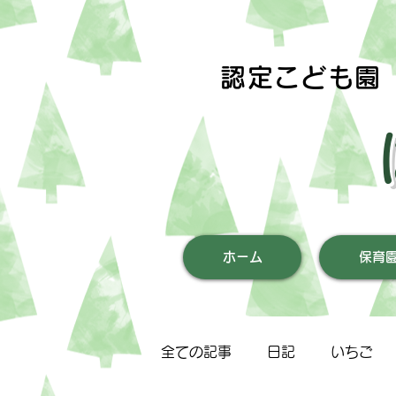
認定こども園
ホーム
保育
全ての記事
日記
いちご