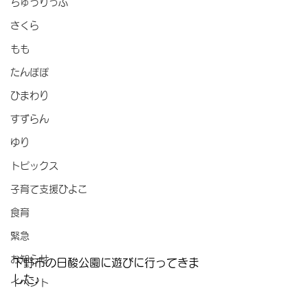
ちゅうりっぷ
さくら
もも
たんぽぽ
ひまわり
すずらん
ゆり
トピックス
子育て支援ひよこ
食育
緊急
お知らせ
下野市の日酸公園に遊びに行ってきま
した♪
イベント