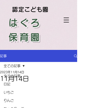
認定こども園
はぐろ
保育園
記事
全ての記事
2023年11月14日
全ての記事
11月14日
日記
いちご
りんご