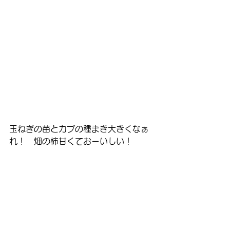
玉ねぎの苗とカブの種まき大きくなぁ
れ！　畑の柿甘くておーいしい！