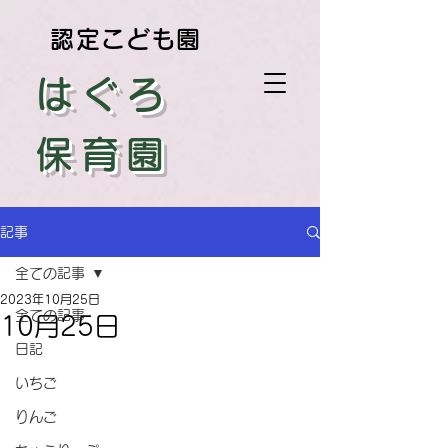
認定こども園
はぐろ
保育園
記事
全ての記事
2023年10月25日
全ての記事
10月25日
日記
いちご
りんご