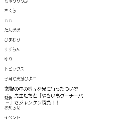
ちゅうりっぷ
さくら
もも
たんぽぽ
ひまわり
すずらん
ゆり
トピックス
子育て支援ひよこ
食育
お鍋の中の様子を見に行ったついで
に、先生たちと「やきいもグーチーパ
緊急
ー」でジャンケン勝負！！
お知らせ
イベント