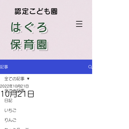
認定こども園
はぐろ
保育園
記事
全ての記事
2022年10月21日
全ての記事
10月21日
日記
いちご
りんご