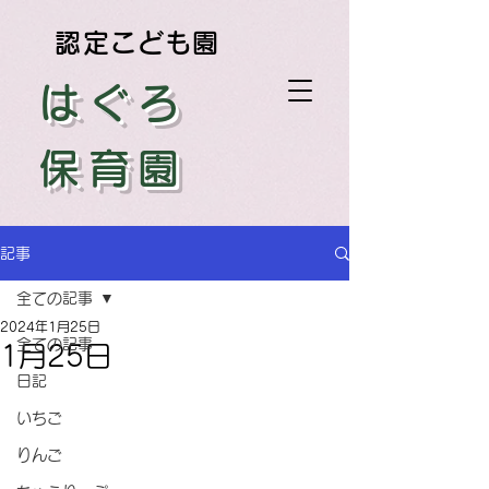
認定こども園
はぐろ
保育園
記事
全ての記事
2024年1月25日
全ての記事
1月25日
日記
いちご
りんご