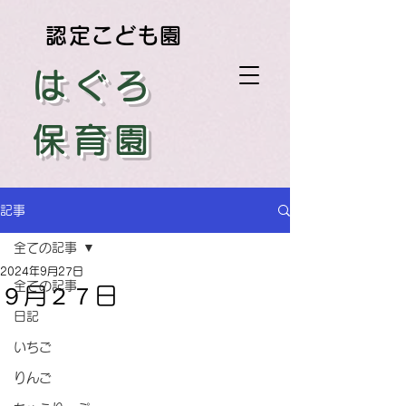
認定こども園
はぐろ
保育園
記事
全ての記事
2024年9月27日
全ての記事
９月２７日
日記
いちご
りんご