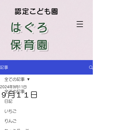
認定こども園
はぐろ
保育園
記事
全ての記事
2024年9月11日
全ての記事
９月１１日
日記
いちご
りんご