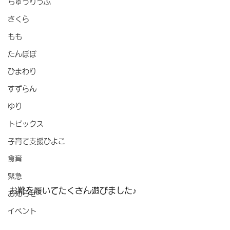
ちゅうりっぷ
さくら
もも
たんぽぽ
ひまわり
すずらん
ゆり
トピックス
子育て支援ひよこ
食育
緊急
お靴を履いてたくさん遊びました♪
お知らせ
イベント