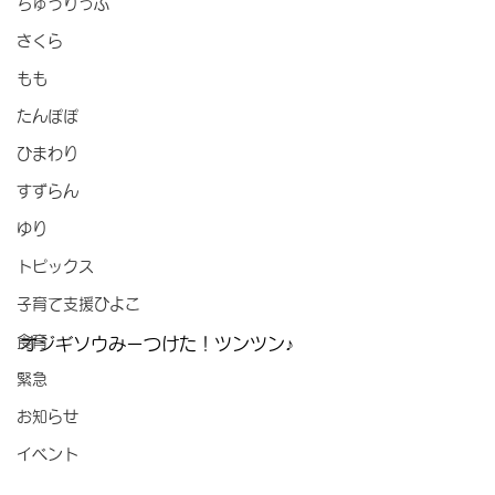
ちゅうりっぷ
さくら
もも
たんぽぽ
ひまわり
すずらん
ゆり
トピックス
子育て支援ひよこ
食育
オジギソウみーつけた！ツンツン♪
緊急
お知らせ
イベント