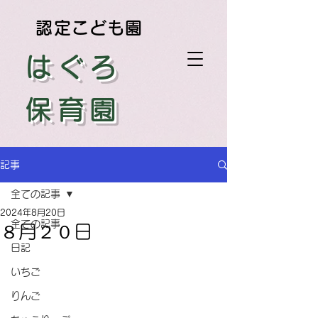
認定こども園
はぐろ
保育園
記事
全ての記事
2024年8月20日
全ての記事
８月２０日
日記
いちご
りんご