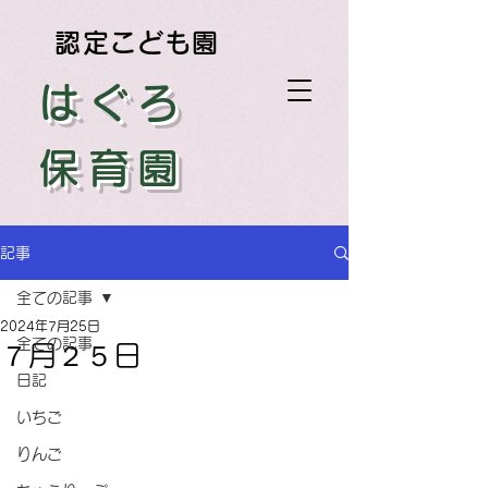
認定こども園
はぐろ
保育園
記事
全ての記事
2024年7月25日
全ての記事
７月２５日
日記
いちご
りんご