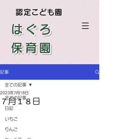
認定こども園
はぐろ
保育園
記事
全ての記事
2023年7月18日
全ての記事
７月１８日
日記
いちご
りんご