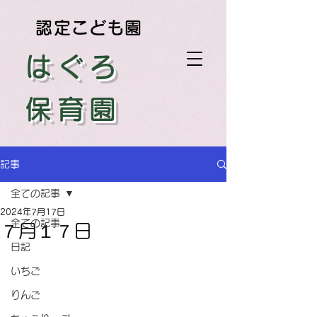
認定こども園
はぐろ
保育園
記事
全ての記事
2024年7月17日
全ての記事
７月１７日
日記
いちご
りんご