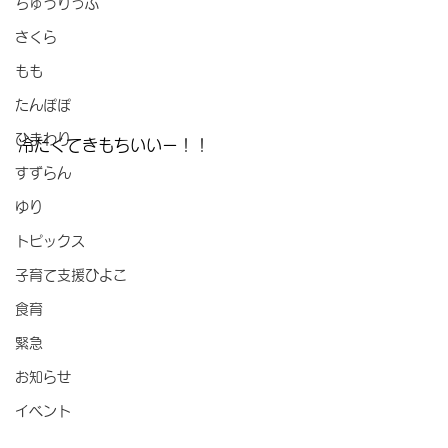
ちゅうりっぷ
さくら
もも
たんぽぽ
ひまわり
冷たくてきもちいいー！！
すずらん
ゆり
トピックス
子育て支援ひよこ
食育
緊急
お知らせ
イベント