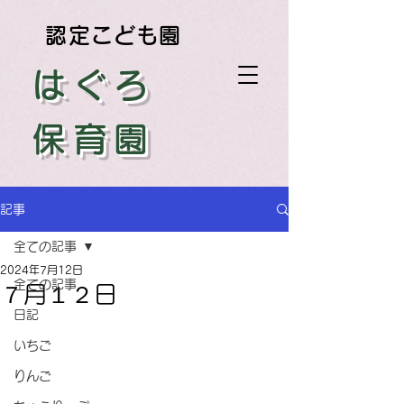
認定こども園
はぐろ
保育園
記事
全ての記事
2024年7月12日
全ての記事
７月１２日
日記
いちご
りんご