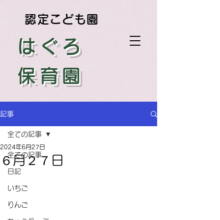
認定こども園
はぐろ
保育園
記事
全ての記事
2024年6月27日
全ての記事
６月２７日
日記
いちご
りんご