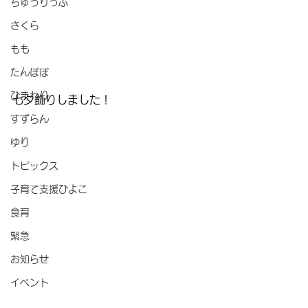
ちゅうりっぷ
さくら
もも
たんぽぽ
ひまわり
七夕飾りしました！
すずらん
ゆり
トピックス
子育て支援ひよこ
食育
緊急
お知らせ
イベント