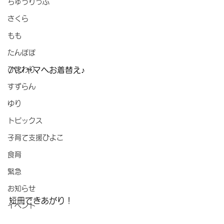
ちゅうりっぷ
さくら
もも
たんぽぽ
パジャマへお着替え♪
ひまわり
すずらん
ゆり
トピックス
子育て支援ひよこ
食育
緊急
お知らせ
短冊できあがり！
イベント