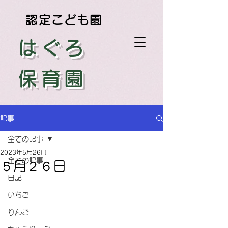
認定こども園
はぐろ
保育園
記事
全ての記事
2023年5月26日
全ての記事
５月２６日
日記
いちご
りんご