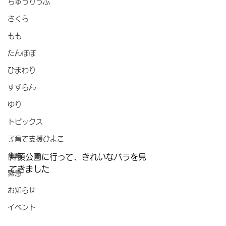
ちゅうりっぷ
さくら
もも
たんぽぽ
ひまわり
すずらん
ゆり
トピックス
子育て支援ひよこ
食育
井頭公園に行って、きれいなバラを見
てきました
緊急
お知らせ
イベント