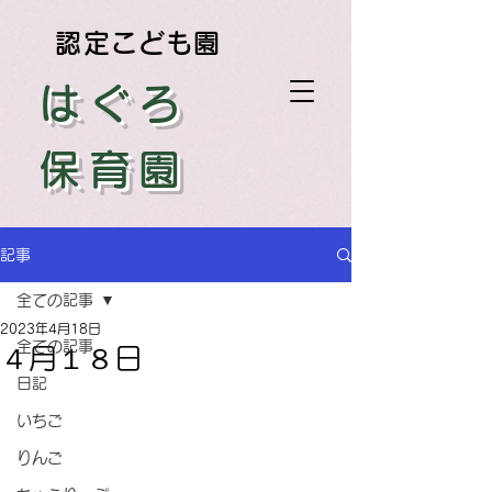
認定こども園
はぐろ
保育園
記事
全ての記事
2023年4月18日
全ての記事
４月１８日
日記
いちご
りんご