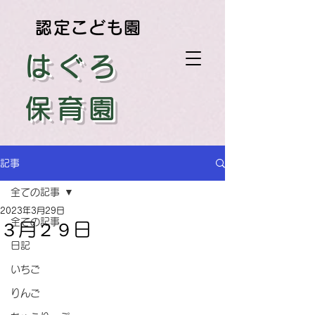
認定こども園
はぐろ
保育園
記事
全ての記事
2023年3月29日
全ての記事
３月２９日
日記
いちご
りんご