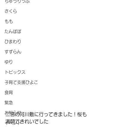
ちゅうりっぷ
さくら
もも
たんぽぽ
ひまわり
すずらん
ゆり
トピックス
子育て支援ひよこ
食育
緊急
お知らせ
二宮の河川敷に行ってきました！桜も
満開できれいでした
イベント