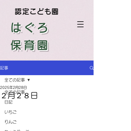
認定こども園
はぐろ
保育園
記事
全ての記事
2025年2月28日
全ての記事
２月２８日
日記
いちご
りんご